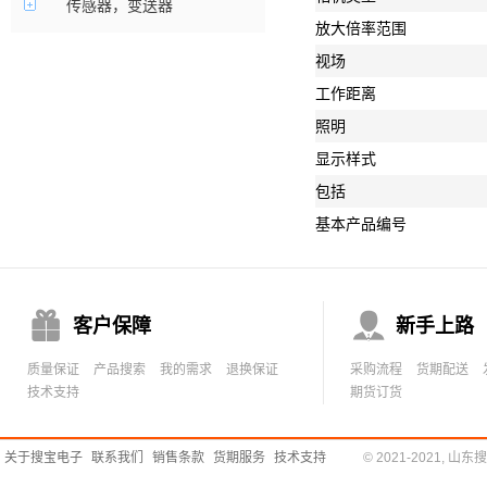
传感器，变送器
放大倍率范围
视场
工作距离
照明
显示样式
包括
基本产品编号


客户保障
新手上路
质量保证
产品搜索
我的需求
退换保证
采购流程
货期配送
技术支持
期货订货
关于搜宝电子
联系我们
销售条款
货期服务
技术支持
© 2021-2021,