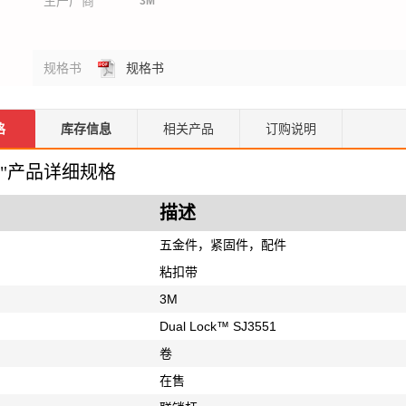
生产厂商
3M
规格书
规格书
格
库存信息
相关产品
订购说明
1 1"产品详细规格
描述
五金件，紧固件，配件
粘扣带
3M
Dual Lock™ SJ3551
卷
在售