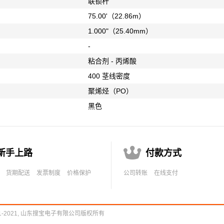
联锁杆
75.00'（22.86m）
1.000"（25.40mm）
-
粘合剂 - 丙烯酸
400 茎线密度
聚烯烃（PO）
黑色

新手上路
付款方式
货期配送
发票制度
价格保护
公司转账
在线支付
21-2021, 山东搜宝电子有限公司版权所有