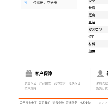
类型
传感器，变送器
长度
宽度
直径
安装类型
特性
材料
颜色


客户保障
质量保证
产品搜索
我的需求
退换保证
采购流程
技术支持
期货订货
关于搜宝电子
联系我们
销售条款
货期服务
技术支持
© 20